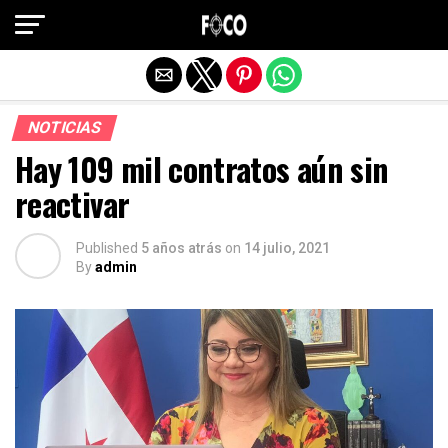
Salir de la versión móvil
NOTICIAS
Hay 109 mil contratos aún sin
reactivar
Published
5 años atrás
on
14 julio, 2021
By
admin