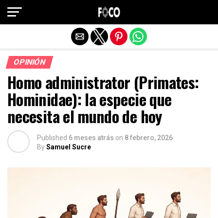
Salir de la versión móvil
OPINIÓN
Homo administrator (Primates:
Hominidae): la especie que
necesita el mundo de hoy
Published
6 meses atrás
on
8 febrero, 2026
By
Samuel Sucre