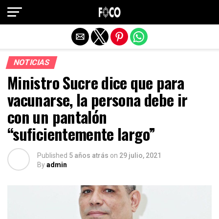
Salir de la versión móvil
NOTICIAS
Ministro Sucre dice que para
vacunarse, la persona debe ir
con un pantalón
“suficientemente largo”
Published
5 años atrás
on
29 julio, 2021
By
admin