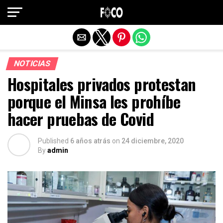
Salir de la versión móvil
NOTICIAS
Hospitales privados protestan
porque el Minsa les prohíbe
hacer pruebas de Covid
Published
6 años atrás
on
24 diciembre, 2020
By
admin