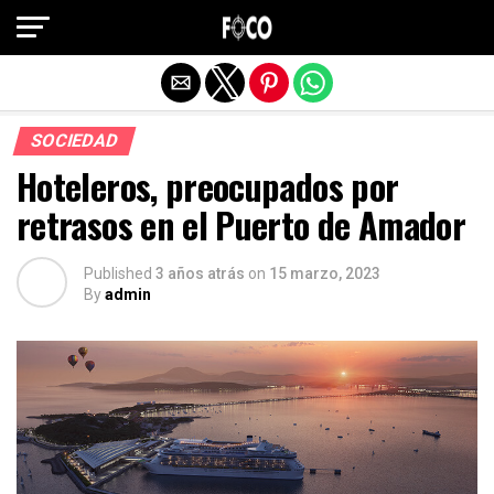
Salir de la versión móvil
SOCIEDAD
Hoteleros, preocupados por
retrasos en el Puerto de Amador
Published
3 años atrás
on
15 marzo, 2023
By
admin