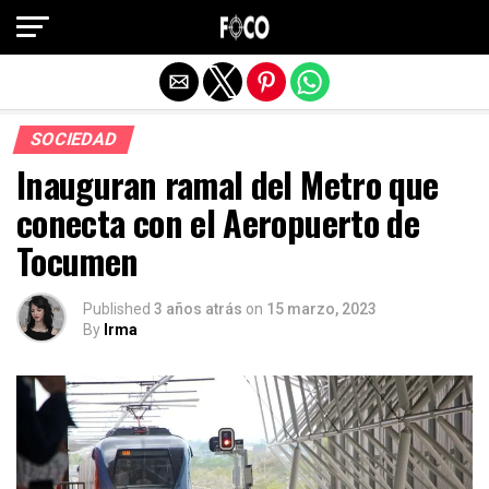
Salir de la versión móvil
SOCIEDAD
Inauguran ramal del Metro que
conecta con el Aeropuerto de
Tocumen
Published
3 años atrás
on
15 marzo, 2023
By
Irma