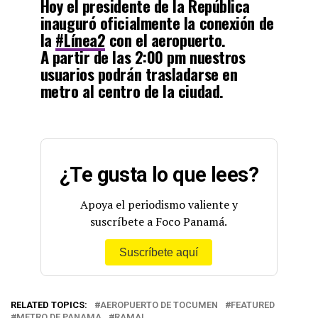
Hoy el presidente de la República
inauguró oficialmente la conexión de
la
#Línea2
con el aeropuerto.
A partir de las 2:00 pm nuestros
usuarios podrán trasladarse en
metro al centro de la ciudad.
pic.twitter.com/xWh5Wiqfrb
— El Metro de Panamá (@elmetrodepanama)
March 15,
2023
¿Te gusta lo que lees?
Apoya el periodismo valiente y
suscríbete a Foco Panamá.
Suscríbete aquí
RELATED TOPICS:
AEROPUERTO DE TOCUMEN
FEATURED
METRO DE PANAMA
RAMAL