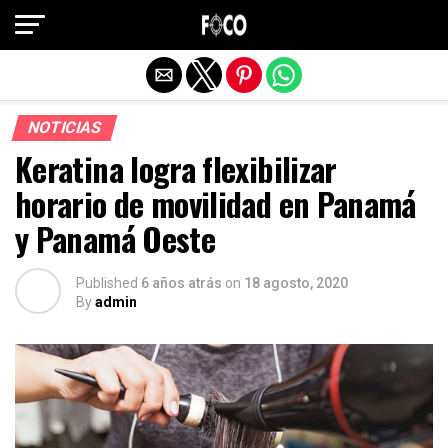
Salir de la versión móvil
NOTICIAS
Keratina logra flexibilizar
horario de movilidad en Panamá
y Panamá Oeste
Published
6 años atrás
on
18 agosto, 2020
By
admin