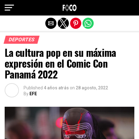
Salir de la versión móvil
DEPORTES
La cultura pop en su máxima
expresión en el Comic Con
Panamá 2022
Published
4 años atrás
on
28 agosto, 2022
By
EFE