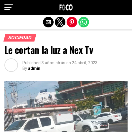
Salir de la versión móvil
SOCIEDAD
Le cortan la luz a Nex Tv
Published
3 años atrás
on
24 abril, 2023
By
admin