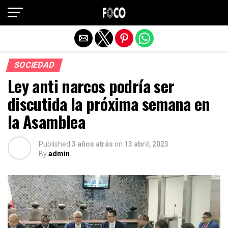
Salir de la versión móvil
SOCIEDAD
Ley anti narcos podría ser
discutida la próxima semana en
la Asamblea
Published
3 años atrás
on
13 abril, 2023
By
admin