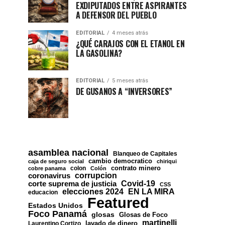
EXDIPUTADOS ENTRE ASPIRANTES
A DEFENSOR DEL PUEBLO
EDITORIAL
4 meses atrás
¿QUÉ CARAJOS CON EL ETANOL EN
LA GASOLINA?
EDITORIAL
5 meses atrás
DE GUSANOS A “INVERSORES”
asamblea nacional
Blanqueo de Capitales
cambio democratico
caja de seguro social
chiriqui
contrato minero
colon
cobre panama
Colón
corrupcion
coronavirus
Covid-19
corte suprema de justicia
CSS
EN LA MIRA
elecciones 2024
educacion
Featured
Estados Unidos
Foco Panamá
glosas
Glosas de Foco
martinelli
lavado de dinero
Laurentino Cortizo