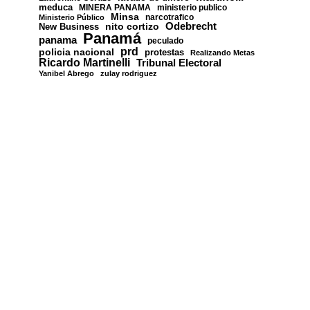
meduca
MINERA PANAMA
ministerio publico
Minsa
narcotrafico
Ministerio Público
nito cortizo
Odebrecht
New Business
Panamá
panama
peculado
prd
policia nacional
protestas
Realizando Metas
Ricardo Martinelli
Tribunal Electoral
Yanibel Abrego
zulay rodriguez