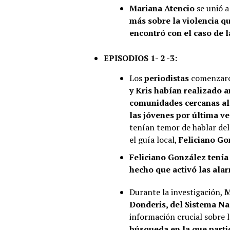
Mariana Atencio
se unió a
más sobre la violencia q
encontró con el caso de 
EPISODIOS 1- 2 -3:
Los
periodistas
comenzaron
y Kris habían realizado a
comunidades cercanas al 
las jóvenes por última ve
tenían temor de hablar del
el guía local,
Feliciano Go
Feliciano González tenía
hecho que activó las ala
Durante la investigación,
M
Donderis, del Sistema Nac
información crucial sobre l
búsqueda en la que parti