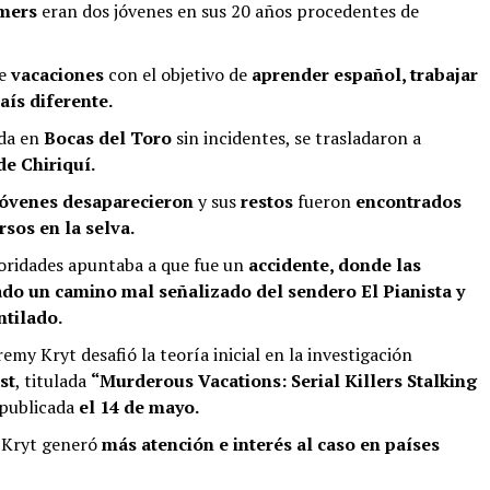
emers
eran dos jóvenes en sus 20 años procedentes de
de
vacaciones
con el objetivo de
aprender español, trabajar
aís diferente.
ada en
Bocas del Toro
sin incidentes, se trasladaron a
de Chiriquí.
 jóvenes desaparecieron
y sus
restos
fueron
encontrados
sos en la selva.
toridades apuntaba a que fue un
accidente, donde las
do un camino mal señalizado del sendero El Pianista y
ntilado.
eremy Kryt desafió la teoría inicial en la investigación
st
, titulada
“Murderous Vacations: Serial Killers Stalking
 publicada
el 14 de mayo.
y Kryt generó
más atención e interés al caso en países