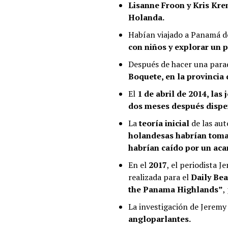
Lisanne Froon y Kris Kr
Holanda.
Habían viajado a Panamá 
con niños y explorar un p
Después de hacer una par
Boquete, en la provincia 
El
1 de abril de 2014, las
dos meses después disper
La
teoría inicial
de las au
holandesas habrían toma
habrían caído por un aca
En el
2017
, el periodista J
realizada para el
Daily Bea
the Panama Highlands”
,
La investigación de Jerem
angloparlantes.