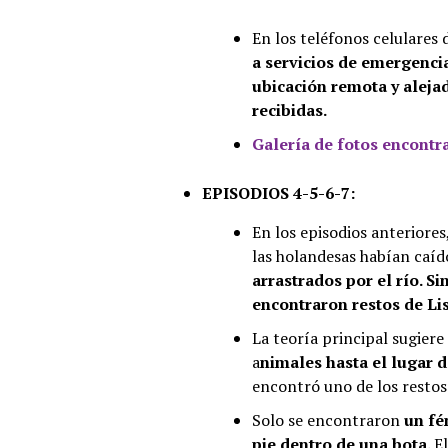
En los teléfonos celulares 
a servicios de emergencia
ubicación remota y aleja
recibidas.
Galería de fotos encontr
EPISODIOS 4-5-6-7:
En los episodios anteriores
las holandesas habían caíd
arrastrados por el río. S
encontraron restos de Lis
La teoría principal sugier
a
nimales hasta el lugar 
encontró uno de los restos
Solo se encontraron
un fém
pie dentro de una bota.
E