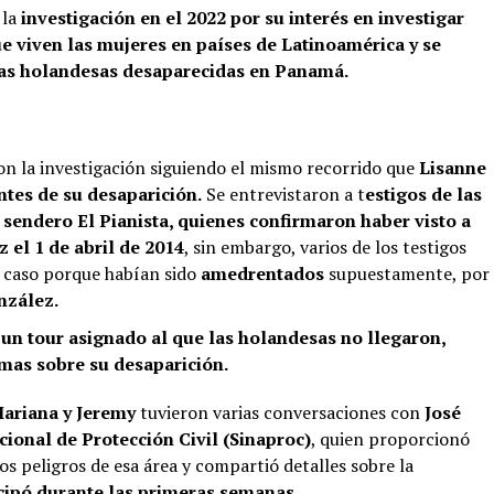
 la
investigación en el 2022 por su interés en investigar
ue viven las mujeres en países de Latinoamérica y se
las holandesas desaparecidas en Panamá.
 la investigación siguiendo el mismo recorrido que
Lisanne
ntes de su desaparición.
Se entrevistaron a t
estigos de las
sendero El Pianista, quienes confirmaron haber visto a
z el 1 de abril de 2014
, sin embargo, varios de los testigos
 caso porque habían sido
amedrentados
supuestamente, por
nzález.
 un tour asignado al que las holandesas no llegaron,
rmas sobre su desaparición.
ariana y Jeremy
tuvieron varias conversaciones con
José
ional de Protección Civil (Sinaproc)
, quien proporcionó
os peligros de esa área y compartió detalles sobre la
cipó durante las primeras semanas.