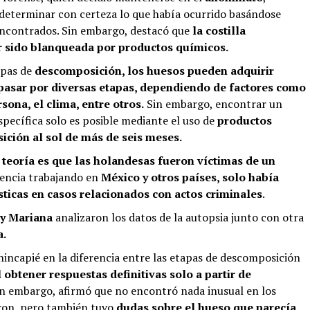
determinar con certeza lo que había ocurrido basándose
encontrados. Sin embargo, destacó que
la costilla
r sido blanqueada por productos químicos.
apas de
descomposición, los huesos pueden adquirir
 pasar por diversas etapas, dependiendo de factores como
sona, el clima, entre otros.
Sin embargo, encontrar un
specífica solo es posible mediante el uso de
productos
ición al sol de más de seis meses.
 teoría es que las holandesas fueron víctimas de un
iencia trabajando en
México y otros países, solo había
sticas en casos relacionados con actos criminales
.
 y Mariana
analizaron los datos de la autopsia junto con otra
a.
hincapié en la diferencia entre las etapas de descomposición
l obtener respuestas definitivas solo a partir de
n embargo, afirmó que no encontró nada inusual en los
ron, pero también tuvo
dudas sobre el hueso que parecía