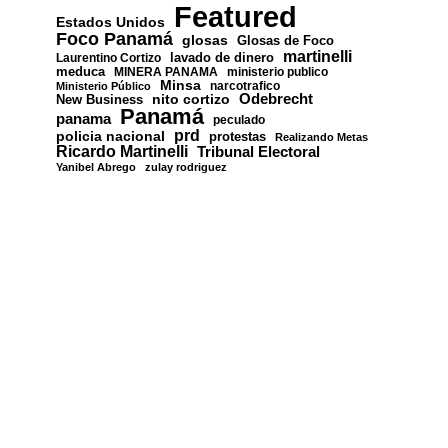
Featured
Estados Unidos
Foco Panamá
glosas
Glosas de Foco
martinelli
lavado de dinero
Laurentino Cortizo
meduca
MINERA PANAMA
ministerio publico
Minsa
narcotrafico
Ministerio Público
nito cortizo
Odebrecht
New Business
Panamá
panama
peculado
prd
policia nacional
protestas
Realizando Metas
Ricardo Martinelli
Tribunal Electoral
Yanibel Abrego
zulay rodriguez