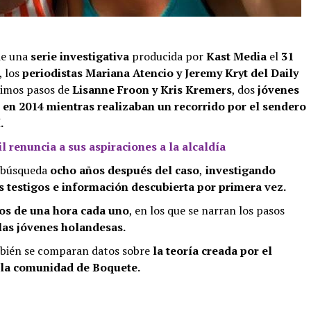
de una
serie investigativa
producida por
Kast Media
el
31
, los
periodistas Mariana Atencio y Jeremy Kryt del Daily
timos pasos de
Lisanne Froon y Kris Kremers
, dos
jóvenes
en 2014 mientras realizaban un recorrido por el sendero
.
l renuncia a sus aspiraciones a la alcaldía
u búsqueda
ocho años después del caso
,
investigando
s testigos e información descubierta por primera vez.
ios de una hora cada uno
, en los que se narran los pasos
las jóvenes holandesas.
ambién se comparan datos sobre
la teoría creada por el
 la comunidad de Boquete.