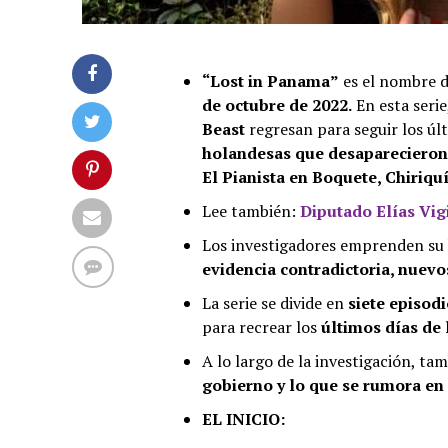
“Lost in Panama”
es el nombre 
de octubre de 2022.
En esta serie
Beast
regresan para seguir los úl
holandesas que desaparecieron 
El Pianista en Boquete, Chiriquí
Lee también:
Diputado Elías Vigi
Los investigadores emprenden s
evidencia contradictoria, nuevo
La serie se divide en
siete episod
para recrear los
últimos días de 
A lo largo de la investigación, t
gobierno y lo que se rumora en
EL INICIO: