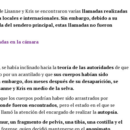
de Lisanne y Kris se encontraron varias
llamadas realizadas
 locales e internacionales. Sin embargo, debido a su
da del sendero principal, estas llamadas no fueron
adas en la cámara
, se había inclinado hacia la
teoría de las autoridades
de que
o por un acantilado y que
sus cuerpos habían sido
in embargo, dos meses después de su desaparición, se
anne y Kris en medio de la selva.
e que los cuerpos podrían haber sido arrastrados por
donde fueron encontrados
, pero el estado en el que se
 llamó la atención del encargado de realizar la
autopsia.
ur, un fragmento de pelvis, una tibia, una costilla y el
l forense, quien decidió mantenerse en el
anonimato
,