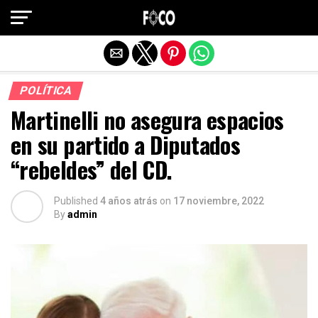
Salir de la versión móvil
POLÍTICA
Martinelli no asegura espacios
en su partido a Diputados
“rebeldes” del CD.
Published
4 años atrás
on
17 noviembre, 2022
By
admin