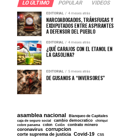
LO ÚLTIMO
POPULAR
VIDEOS
EDITORIAL
4 meses atrás
NARCOABOGADOS, TRÁNSFUGAS Y
EXDIPUTADOS ENTRE ASPIRANTES
A DEFENSOR DEL PUEBLO
EDITORIAL
4 meses atrás
¿QUÉ CARAJOS CON EL ETANOL EN
LA GASOLINA?
EDITORIAL
5 meses atrás
DE GUSANOS A “INVERSORES”
asamblea nacional
Blanqueo de Capitales
cambio democratico
caja de seguro social
chiriqui
contrato minero
colon
cobre panama
Colón
corrupcion
coronavirus
Covid-19
corte suprema de justicia
CSS