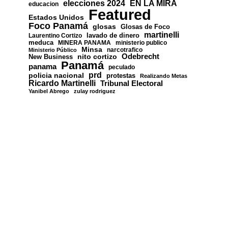
EN LA MIRA
elecciones 2024
educacion
Featured
Estados Unidos
Foco Panamá
glosas
Glosas de Foco
martinelli
lavado de dinero
Laurentino Cortizo
meduca
MINERA PANAMA
ministerio publico
Minsa
narcotrafico
Ministerio Público
nito cortizo
Odebrecht
New Business
Panamá
panama
peculado
prd
policia nacional
protestas
Realizando Metas
Ricardo Martinelli
Tribunal Electoral
Yanibel Abrego
zulay rodriguez