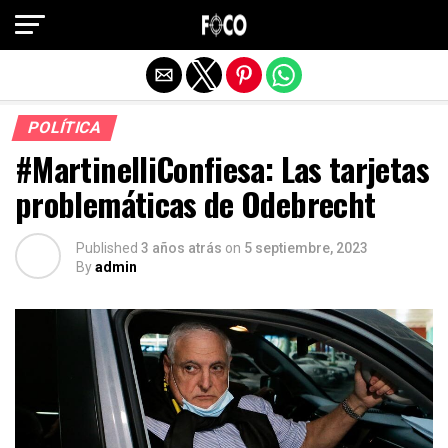
Salir de la versión móvil
POLÍTICA
#MartinelliConfiesa: Las tarjetas
problemáticas de Odebrecht
Published
3 años atrás
on
5 septiembre, 2023
By
admin