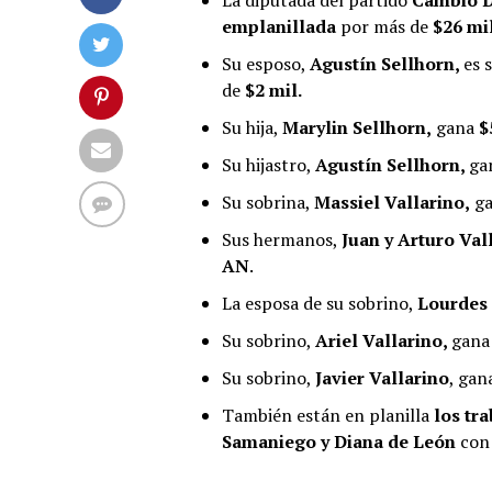
emplanillada
por más de
$26 mil
Su esposo,
Agustín Sellhorn,
es 
de
$2 mil.
Su hija,
Marylin Sellhorn,
gana
$
Su hijastro,
Agustín Sellhorn,
ga
Su sobrina,
Massiel Vallarino,
g
Sus hermanos,
Juan y Arturo Val
AN
.
La esposa de su sobrino,
Lourdes 
Su sobrino,
Ariel Vallarino,
gan
Su sobrino,
Javier Vallarino
, ga
También están en planilla
los tr
Samaniego y Diana de León
con