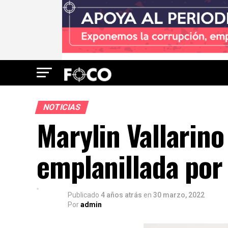
NOTICIAS
Marylin Vallarino
emplanillada por
Publicado
4 años atrás
en
30 marzo, 2022
Por
admin