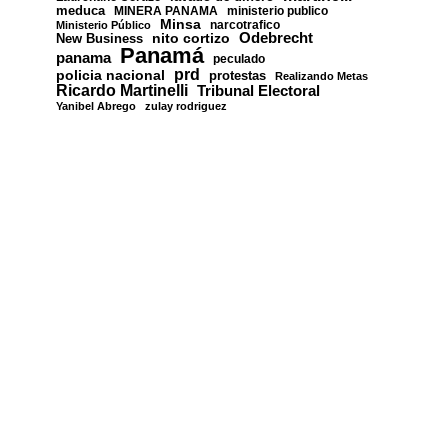
meduca
MINERA PANAMA
ministerio publico
Minsa
narcotrafico
Ministerio Público
nito cortizo
Odebrecht
New Business
Panamá
panama
peculado
prd
policia nacional
protestas
Realizando Metas
Ricardo Martinelli
Tribunal Electoral
Yanibel Abrego
zulay rodriguez