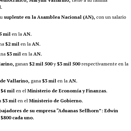
.
su
suplente en la Asamblea Nacional (AN),
con un salario
5 mil
en la
AN.
na
$2 mil
en la
AN.
ana
$3 mil
en la
AN.
larino,
ganan
$2 mil 500
y
$3 mil 500
respectivamente en la
de Vallarino,
gana
$3 mil
en la
AN.
a
$4 mil
en el
Ministerio de Economía y Finanzas
.
na
$3 mil
en el
Ministerio de Gobierno.
abajadores de su empresa “Aduanas Sellhorn”:
Edwin
$800 cada uno.