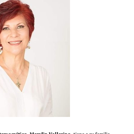
emocrático,
Marylin Vallarino,
tiene a su familia