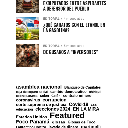
EXDIPUTADOS ENTRE ASPIRANTES
A DEFENSOR DEL PUEBLO
EDITORIAL
4 meses atrás
¿QUÉ CARAJOS CON EL ETANOL EN
LA GASOLINA?
EDITORIAL
5 meses atrás
DE GUSANOS A “INVERSORES”
asamblea nacional
Blanqueo de Capitales
cambio democratico
caja de seguro social
chiriqui
contrato minero
colon
cobre panama
Colón
corrupcion
coronavirus
Covid-19
corte suprema de justicia
CSS
EN LA MIRA
elecciones 2024
educacion
Featured
Estados Unidos
Foco Panamá
glosas
Glosas de Foco
martinelli
lavado de dinero
Laurentino Cortizo