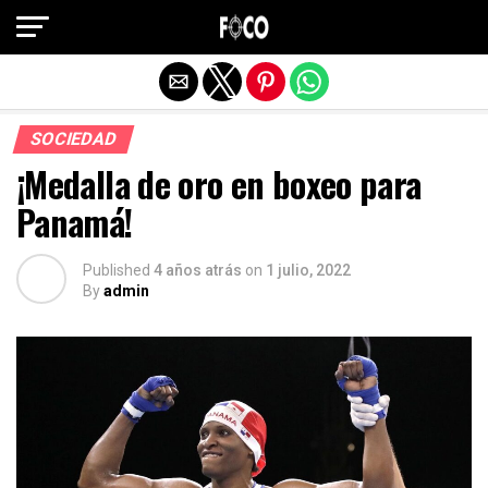
Salir de la versión móvil
SOCIEDAD
¡Medalla de oro en boxeo para
Panamá!
Published
4 años atrás
on
1 julio, 2022
By
admin