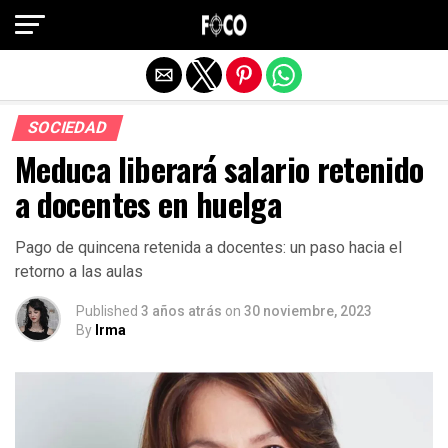
Salir de la versión móvil
SOCIEDAD
Meduca liberará salario retenido
a docentes en huelga
Pago de quincena retenida a docentes: un paso hacia el
retorno a las aulas
Published
3 años atrás
on
30 noviembre, 2023
By
Irma