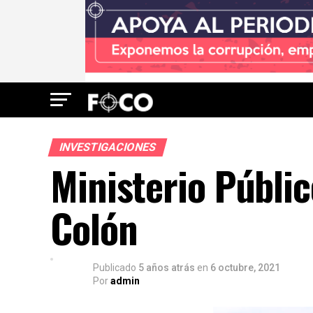
INVESTIGACIONES
Ministerio Públi
Colón
Publicado
5 años atrás
en
6 octubre, 2021
Por
admin