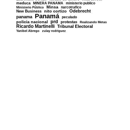
meduca
MINERA PANAMA
ministerio publico
Minsa
narcotrafico
Ministerio Público
nito cortizo
Odebrecht
New Business
Panamá
panama
peculado
prd
policia nacional
protestas
Realizando Metas
Ricardo Martinelli
Tribunal Electoral
Yanibel Abrego
zulay rodriguez