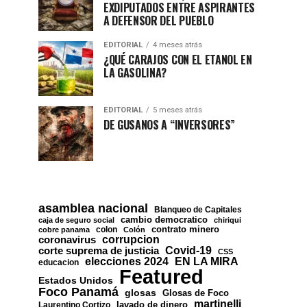
EXDIPUTADOS ENTRE ASPIRANTES
A DEFENSOR DEL PUEBLO
EDITORIAL
4 meses atrás
¿QUÉ CARAJOS CON EL ETANOL EN
LA GASOLINA?
EDITORIAL
5 meses atrás
DE GUSANOS A “INVERSORES”
asamblea nacional
Blanqueo de Capitales
cambio democratico
caja de seguro social
chiriqui
contrato minero
colon
cobre panama
Colón
corrupcion
coronavirus
Covid-19
corte suprema de justicia
CSS
EN LA MIRA
elecciones 2024
educacion
Featured
Estados Unidos
Foco Panamá
glosas
Glosas de Foco
martinelli
lavado de dinero
Laurentino Cortizo