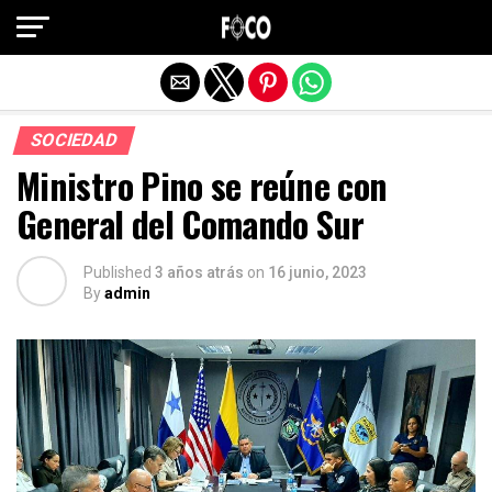
Salir de la versión móvil
SOCIEDAD
Ministro Pino se reúne con
General del Comando Sur
Published
3 años atrás
on
16 junio, 2023
By
admin