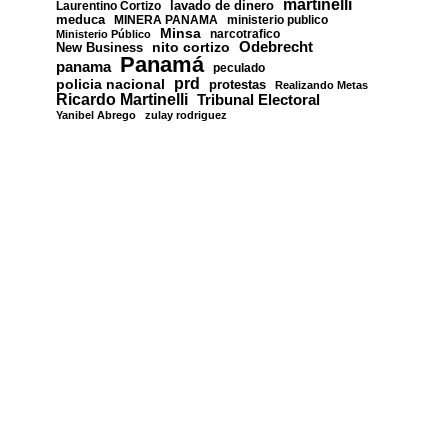
martinelli
lavado de dinero
Laurentino Cortizo
meduca
MINERA PANAMA
ministerio publico
Minsa
narcotrafico
Ministerio Público
nito cortizo
Odebrecht
New Business
Panamá
panama
peculado
prd
policia nacional
protestas
Realizando Metas
Ricardo Martinelli
Tribunal Electoral
Yanibel Abrego
zulay rodriguez