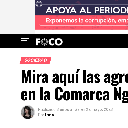
SOCIEDAD
Mira aquí las agr
en la Comarca N
Publicado
3 años atrás
en
22 mayo, 2023
Por
Irma