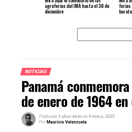
Mira aquí el calendario de las
Mira a
agroferias del IMA hasta el 30 de
ferias
diciembre
barata
NOTICIAS
Panamá conmemora la
de enero de 1964 en
Publicado
2 años atrás
en
9 enero, 2025
Por
Mauricio Valenzuela