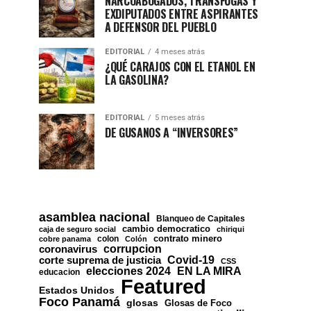
NARCOABOGADOS, TRÁNSFUGAS Y
EXDIPUTADOS ENTRE ASPIRANTES
A DEFENSOR DEL PUEBLO
EDITORIAL
4 meses atrás
¿QUÉ CARAJOS CON EL ETANOL EN
LA GASOLINA?
EDITORIAL
5 meses atrás
DE GUSANOS A “INVERSORES”
asamblea nacional
Blanqueo de Capitales
cambio democratico
caja de seguro social
chiriqui
contrato minero
colon
cobre panama
Colón
corrupcion
coronavirus
Covid-19
corte suprema de justicia
CSS
EN LA MIRA
elecciones 2024
educacion
Featured
Estados Unidos
Foco Panamá
glosas
Glosas de Foco