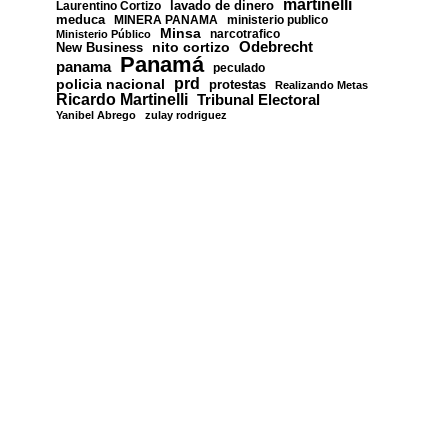
martinelli
lavado de dinero
Laurentino Cortizo
meduca
MINERA PANAMA
ministerio publico
Minsa
narcotrafico
Ministerio Público
nito cortizo
Odebrecht
New Business
Panamá
panama
peculado
prd
policia nacional
protestas
Realizando Metas
Ricardo Martinelli
Tribunal Electoral
Yanibel Abrego
zulay rodriguez