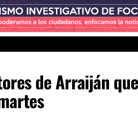
tores de Arraiján qu
 martes