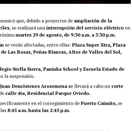
unicó que, debido a proyectos de
ampliación de la
riles
, se realizará una
interrupción del servicio eléctrico
en
próximo
martes 29 de agosto, de 9:30 a.m. a 3:30 p.m.
án
se verán afectadas, entre ellas:
Plaza Super Xtra, Plaza
 de Las Rosas, Peñas Blancas, Altos de Valles del Sol,
legio Stella Sierra, Paninka School y Escuela Estado de
 la suspensión.
Juan Demóstenes Arosemena s
e llevará a cabo un
corte
 de
calle 4ta, Residencial Parque Oviedo.
specíficamente en el corregimiento de
Puerto Caimito,
se
 las
8:45 a.m. hasta las 2:45 p.m.