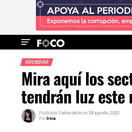
SOCIEDAD
Mira aquí los sec
tendrán luz este
Publicado
3 años atrás
en
28 agosto, 2023
Por
Irma