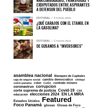
NARCOABOGADOS, TRÁNSFUGAS Y
EXDIPUTADOS ENTRE ASPIRANTES
A DEFENSOR DEL PUEBLO
EDITORIAL
4 meses atrás
¿QUÉ CARAJOS CON EL ETANOL EN
LA GASOLINA?
EDITORIAL
5 meses atrás
DE GUSANOS A “INVERSORES”
asamblea nacional
Blanqueo de Capitales
cambio democratico
caja de seguro social
chiriqui
contrato minero
colon
cobre panama
Colón
corrupcion
coronavirus
Covid-19
corte suprema de justicia
CSS
EN LA MIRA
elecciones 2024
educacion
Featured
Estados Unidos
Foco Panamá
glosas
Glosas de Foco