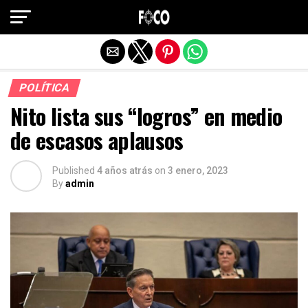
Salir de la versión móvil
POLÍTICA
Nito lista sus “logros” en medio
de escasos aplausos
Published
4 años atrás
on
3 enero, 2023
By
admin