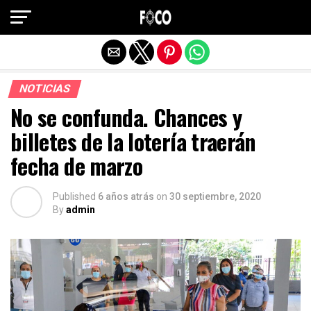
Salir de la versión móvil
NOTICIAS
No se confunda. Chances y
billetes de la lotería traerán
fecha de marzo
Published
6 años atrás
on
30 septiembre, 2020
By
admin