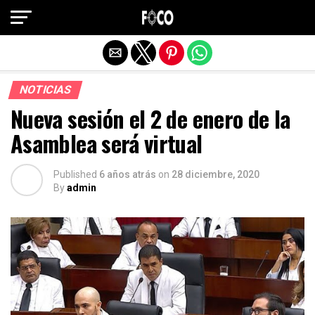
Salir de la versión móvil
NOTICIAS
Nueva sesión el 2 de enero de la
Asamblea será virtual
Published
6 años atrás
on
28 diciembre, 2020
By
admin