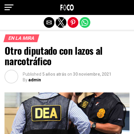
Salir de la versión móvil
EN LA MIRA
Otro diputado con lazos al
narcotráfico
Published
5 años atrás
on
30 noviembre, 2021
By
admin