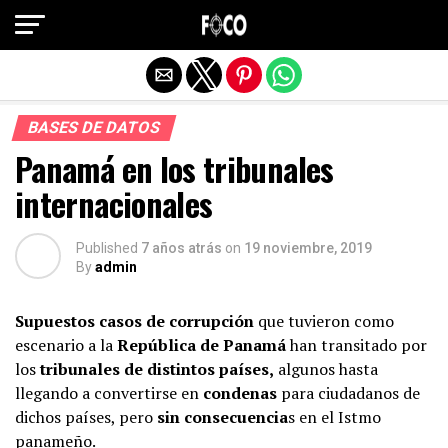
Salir de la versión móvil
BASES DE DATOS
Panamá en los tribunales
internacionales
Published
7 años atrás
on
19 noviembre, 2019
By
admin
Supuestos casos de corrupción
que tuvieron como
escenario a la
República de Panamá
han transitado por
los
tribunales de distintos países,
algunos hasta
llegando a convertirse en
condenas
para ciudadanos de
dichos países, pero
sin consecuencia
s en el Istmo
panameño.