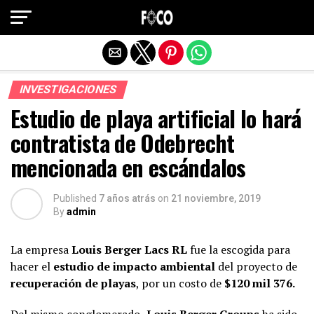
Salir de la versión móvil
INVESTIGACIONES
Estudio de playa artificial lo hará
contratista de Odebrecht
mencionada en escándalos
Published
7 años atrás
on
21 noviembre, 2019
By
admin
La empresa
Louis Berger Lacs RL
fue la escogida para
hacer el
estudio de impacto ambiental
del proyecto de
recuperación de playas
, por un costo de
$120 mil 376.