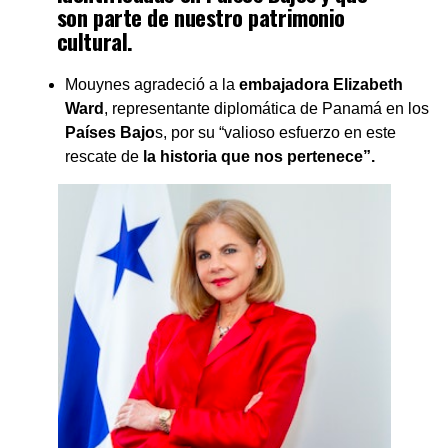
son parte de nuestro patrimonio
cultural.
pic.twitter.com/wQf75PNXL2
Mouynes agradeció a la
embajadora Elizabeth
Ward
, representante diplomática de Panamá en los
— ErikaMouynes (@ErikaMouynes)
August 29, 2022
Países Bajo
s, por su “valioso esfuerzo en este
rescate de
la historia que nos pertenece”.