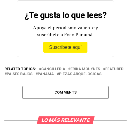
estudiantes.
pic.twitter.com/0IsMGiJrjO
¿Te gusta lo que lees?
— Embajada de Panamá en los Países Bajos
Apoya el periodismo valiente y
(@embpanamanld)
August 29, 2022
suscríbete a Foco Panamá.
Suscríbete aquí
RELATED TOPICS:
CANCILLERIA
ERIKA MOUYNES
FEATURED
PAISES BAJOS
PANAMA
PIEZAS ARQUELOGICAS
COMMENTS
LO MÁS RELEVANTE