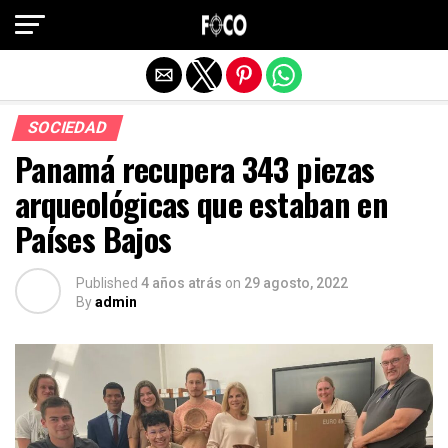
Salir de la versión móvil
SOCIEDAD
Panamá recupera 343 piezas
arqueológicas que estaban en
Países Bajos
Published
4 años atrás
on
29 agosto, 2022
By
admin