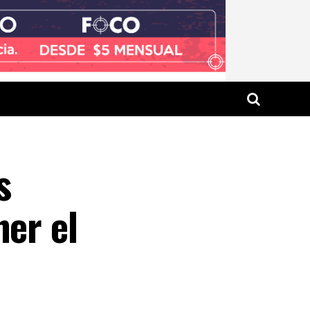
s
ner el