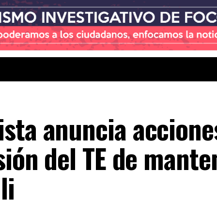
sta anuncia accione
sión del TE de mante
li