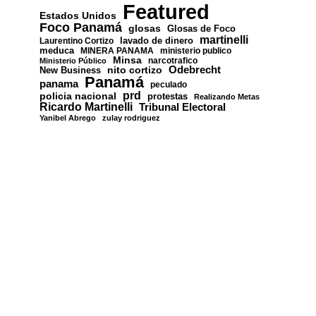
Featured
Estados Unidos
Foco Panamá
glosas
Glosas de Foco
martinelli
lavado de dinero
Laurentino Cortizo
meduca
MINERA PANAMA
ministerio publico
Minsa
narcotrafico
Ministerio Público
nito cortizo
Odebrecht
New Business
Panamá
panama
peculado
prd
policia nacional
protestas
Realizando Metas
Ricardo Martinelli
Tribunal Electoral
Yanibel Abrego
zulay rodriguez