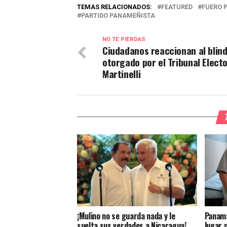
TEMAS RELACIONADOS:
FEATURED
FUERO 
PARTIDO PANAMEÑISTA
NO TE PIERDAS
Ciudadanos reaccionan al blind
otorgado por el Tribunal Electo
Martinelli
¡Mulino no se guarda nada y le
Panamá
suelta sus verdades a Nicaragua!
lugar 