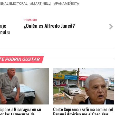
PENAL ELECTORAL
MARTINELLI
PANAMEÑISTA
PRÓXIMO
aje
¿Quién es Alfredo Juncá?
ral a
TE PODRÍA GUSTAR
 pone a Nicaragua en su
Corte Suprema reafirma comiso del
por las travesuras de
Panamá América por el Caso New