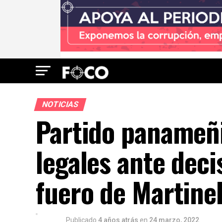
NOTICIAS
Partido panameñi
legales ante deci
fuero de Martinel
Publicado
4 años atrás
en
24 marzo, 2022