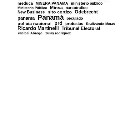
meduca
MINERA PANAMA
ministerio publico
Minsa
narcotrafico
Ministerio Público
nito cortizo
Odebrecht
New Business
Panamá
panama
peculado
prd
policia nacional
protestas
Realizando Metas
Ricardo Martinelli
Tribunal Electoral
Yanibel Abrego
zulay rodriguez