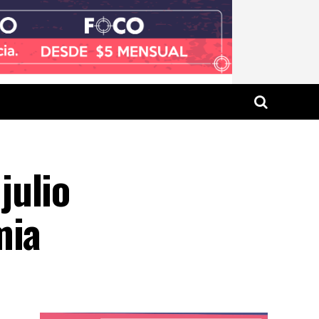
julio
mia