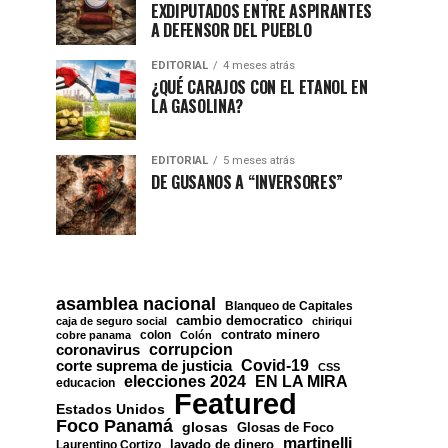
EXDIPUTADOS ENTRE ASPIRANTES
A DEFENSOR DEL PUEBLO
EDITORIAL
4 meses atrás
¿QUÉ CARAJOS CON EL ETANOL EN
LA GASOLINA?
EDITORIAL
5 meses atrás
DE GUSANOS A “INVERSORES”
asamblea nacional
Blanqueo de Capitales
cambio democratico
caja de seguro social
chiriqui
contrato minero
colon
cobre panama
Colón
corrupcion
coronavirus
Covid-19
corte suprema de justicia
CSS
EN LA MIRA
elecciones 2024
educacion
Featured
Estados Unidos
Foco Panamá
glosas
Glosas de Foco
martinelli
lavado de dinero
Laurentino Cortizo