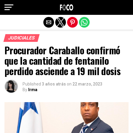
Salir de la versión móvil
JUDICIALES
Procurador Caraballo confirmó
que la cantidad de fentanilo
perdido asciende a 19 mil dosis
Published
3 años atrás
on
22 marzo, 2023
By
Irma