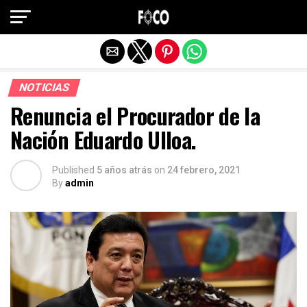
Salir de la versión móvil
NOTICIAS
Renuncia el Procurador de la
Nación Eduardo Ulloa.
Published
5 años atrás
on
24 febrero, 2021
By
admin