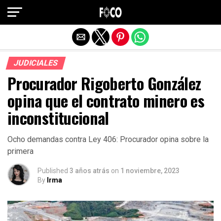
Salir de la versión móvil
JUDICIALES
Procurador Rigoberto González
opina que el contrato minero es
inconstitucional
Ocho demandas contra Ley 406: Procurador opina sobre la
primera
Published
3 años atrás
on
1 noviembre, 2023
By
Irma