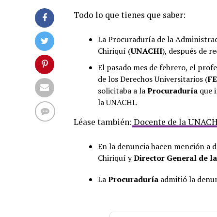
Todo lo que tienes que saber:
La Procuraduría de la Administrac
Chiriquí (
UNACHI
), después de r
El pasado mes de febrero, el prof
de los Derechos Universitarios (
F
solicitaba a la
Procuraduría
que 
la UNACHI.
Léase también:
Docente de la UNACHI 
En la denuncia hacen mención a 
Chiriquí y
Director General de l
La
Procuraduría
admitió la denun