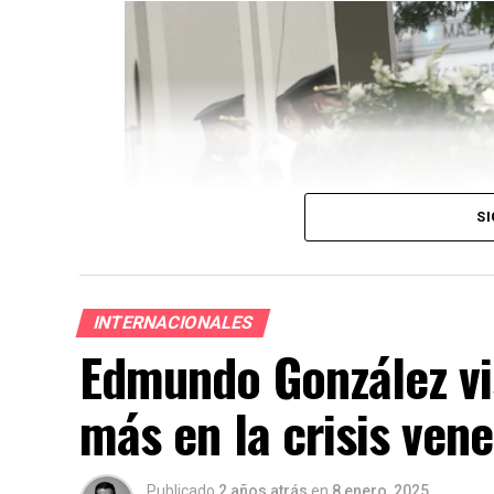
SI
INTERNACIONALES
Edmundo González vi
más en la crisis ven
Publicado
2 años atrás
en
8 enero, 2025