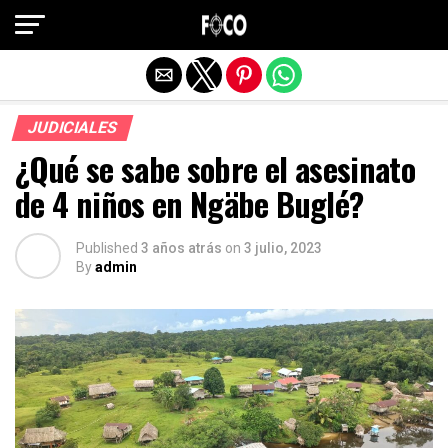
Salir de la versión móvil
JUDICIALES
¿Qué se sabe sobre el asesinato
de 4 niños en Ngäbe Buglé?
Published
3 años atrás
on
3 julio, 2023
By
admin