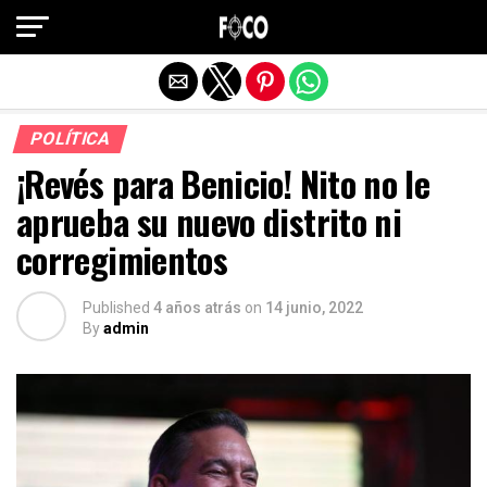
Salir de la versión móvil
POLÍTICA
¡Revés para Benicio! Nito no le
aprueba su nuevo distrito ni
corregimientos
Published
4 años atrás
on
14 junio, 2022
By
admin