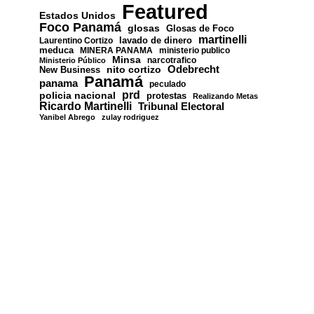
Featured
Estados Unidos
Foco Panamá
glosas
Glosas de Foco
martinelli
lavado de dinero
Laurentino Cortizo
meduca
MINERA PANAMA
ministerio publico
Minsa
narcotrafico
Ministerio Público
nito cortizo
Odebrecht
New Business
Panamá
panama
peculado
prd
policia nacional
protestas
Realizando Metas
Ricardo Martinelli
Tribunal Electoral
Yanibel Abrego
zulay rodriguez