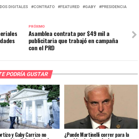
DOS DIGITALES
CONTRATO
FEATURED
GABY
PRESIDENCIA
PRÓXIMO
eriales
Asamblea contrata por $49 mil a
idades
publicitaria que trabajó en campaña
con el PRD
TE PODRÍA GUSTAR
ortizo y Gaby Carrizo no
¿Puede Martinelli correr para la