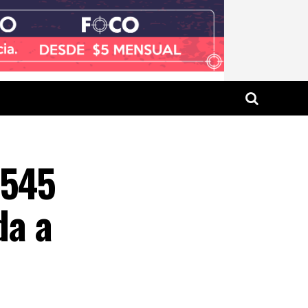
$545
da a