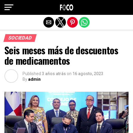
Salir de la versión móvil
SOCIEDAD
Seis meses más de descuentos
de medicamentos
Published
3 años atrás
on
16 agosto, 2023
By
admin