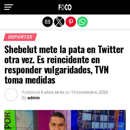
Salir de la versión móvil
DEPORTES
Shebelut mete la pata en Twitter
otra vez. Es reincidente en
responder vulgaridades, TVN
toma medidas
Published
6 años atrás
on
19 noviembre, 2020
By
admin