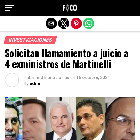
Salir de la versión móvil
INVESTIGACIONES
Solicitan llamamiento a juicio a
4 exministros de Martinelli
Published
5 años atrás
on
15 octubre, 2021
By
admin