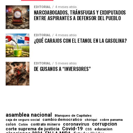
EDITORIAL
4 meses atrás
NARCOABOGADOS, TRÁNSFUGAS Y EXDIPUTADOS
ENTRE ASPIRANTES A DEFENSOR DEL PUEBLO
EDITORIAL
4 meses atrás
¿QUÉ CARAJOS CON EL ETANOL EN LA GASOLINA?
EDITORIAL
5 meses atrás
DE GUSANOS A “INVERSORES”
asamblea nacional
Blanqueo de Capitales
cambio democratico
chiriqui
caja de seguro social
cobre panama
corrupcion
coronavirus
contrato minero
colon
Colón
Covid-19
corte suprema de justicia
educacion
CSS