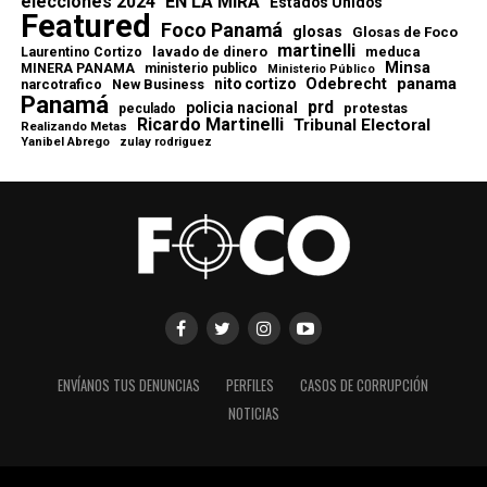
elecciones 2024
EN LA MIRA
Estados Unidos
Featured
Foco Panamá
glosas
Glosas de Foco
martinelli
lavado de dinero
meduca
Laurentino Cortizo
Minsa
MINERA PANAMA
ministerio publico
Ministerio Público
Odebrecht
panama
nito cortizo
narcotrafico
New Business
Panamá
prd
policia nacional
protestas
peculado
Ricardo Martinelli
Tribunal Electoral
Realizando Metas
Yanibel Abrego
zulay rodriguez
ENVÍANOS TUS DENUNCIAS
PERFILES
CASOS DE CORRUPCIÓN
NOTICIAS