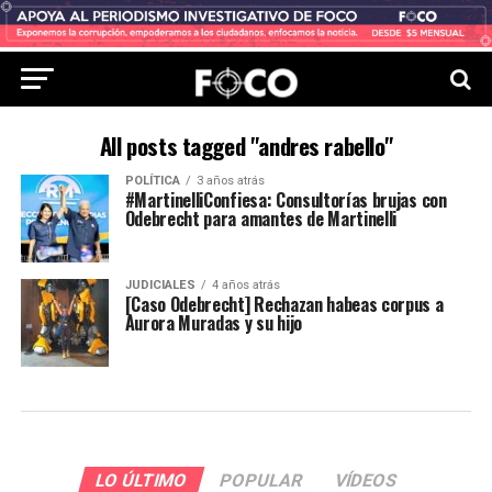
All posts tagged "andres rabello"
POLÍTICA
3 años atrás
#MartinelliConfiesa: Consultorías brujas con
Odebrecht para amantes de Martinelli
JUDICIALES
4 años atrás
[Caso Odebrecht] Rechazan habeas corpus a
Aurora Muradas y su hijo
LO ÚLTIMO
POPULAR
VÍDEOS