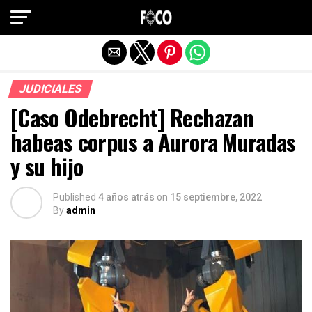
Salir de la versión móvil
JUDICIALES
[Caso Odebrecht] Rechazan
habeas corpus a Aurora Muradas
y su hijo
Published
4 años atrás
on
15 septiembre, 2022
By
admin