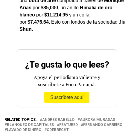
una
obra de arte
comprada a través de
Monique
Arias
por
$85,000
, un anillo
Himalia de oro
blanco
por
$11,214.95
y un collar
por
$7,476.64.
Esto con fondos de la sociedad
Jiu
Shun.
¿Te gusta lo que lees?
Apoya el periodismo valiente y
suscríbete a Foco Panamá.
Suscríbete aquí
RELATED TOPICS:
ANDRES RABELLO
AURORA MURADAS
BLANQUEO DE CAPITALES
FEATURED
FERNANDO CARREIRO
LAVADO DE DINERO
ODEBRECHT