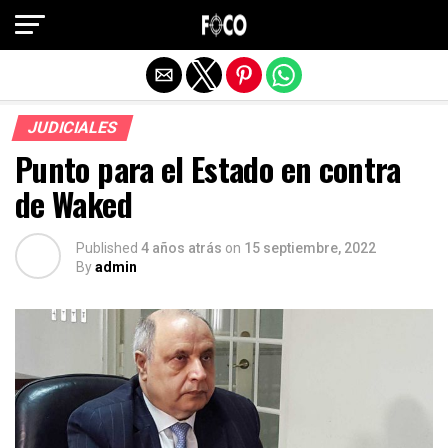
Salir de la versión móvil
JUDICIALES
Punto para el Estado en contra
de Waked
Published
4 años atrás
on
15 septiembre, 2022
By
admin