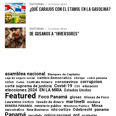
EDITORIAL
4 meses atrás
¿QUÉ CARAJOS CON EL ETANOL EN LA GASOLINA?
EDITORIAL
5 meses atrás
DE GUSANOS A “INVERSORES”
asamblea nacional
Blanqueo de Capitales
cambio democratico
chiriqui
caja de seguro social
cobre panama
corrupcion
coronavirus
contrato minero
colon
Colón
Covid-19
corte suprema de justicia
educacion
CSS
elecciones 2024
EN LA MIRA
Estados Unidos
Featured
Foco Panamá
glosas
Glosas de Foco
martinelli
lavado de dinero
meduca
Laurentino Cortizo
Minsa
MINERA PANAMA
ministerio publico
Ministerio Público
Odebrecht
panama
nito cortizo
narcotrafico
New Business
Panamá
prd
policia nacional
protestas
peculado