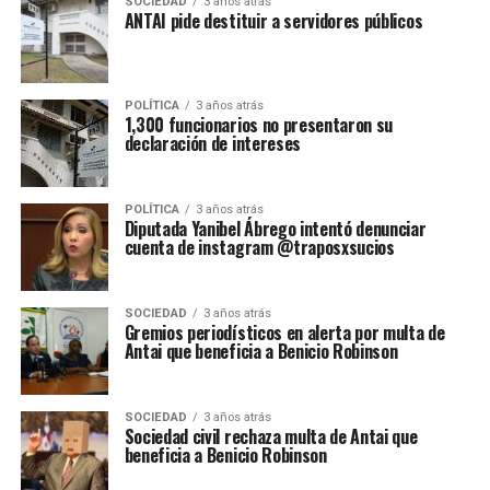
SOCIEDAD
3 años atrás
ANTAI pide destituir a servidores públicos
POLÍTICA
3 años atrás
1,300 funcionarios no presentaron su
declaración de intereses
POLÍTICA
3 años atrás
Diputada Yanibel Ábrego intentó denunciar
cuenta de instagram @traposxsucios
SOCIEDAD
3 años atrás
Gremios periodísticos en alerta por multa de
Antai que beneficia a Benicio Robinson
SOCIEDAD
3 años atrás
Sociedad civil rechaza multa de Antai que
beneficia a Benicio Robinson