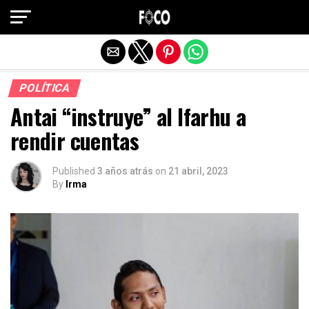
Salir de la versión móvil
POLÍTICA
Antai “instruye” al Ifarhu a
rendir cuentas
Published
3 años atrás
on
21 abril, 2023
By
Irma