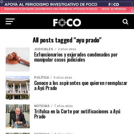
All posts tagged "ayu prado"
JUDICIALES
3 años atrás
Exfuncionarios y exjurados condenados por
manipular casos judiciales
POLÍTICA
4 años atrás
Conoce a los aspirantes que quieren reemplazar
a Ayú Prado
NOTICIAS
7 años atrás
Trifulca en la Corte por notificaciones a Ayú
Prado