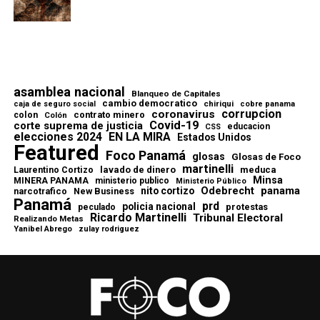
asamblea nacional
Blanqueo de Capitales
cambio democratico
chiriqui
caja de seguro social
cobre panama
corrupcion
coronavirus
contrato minero
colon
Colón
Covid-19
corte suprema de justicia
educacion
CSS
elecciones 2024
EN LA MIRA
Estados Unidos
Featured
Foco Panamá
glosas
Glosas de Foco
martinelli
lavado de dinero
meduca
Laurentino Cortizo
Minsa
MINERA PANAMA
ministerio publico
Ministerio Público
Odebrecht
panama
nito cortizo
narcotrafico
New Business
Panamá
prd
policia nacional
protestas
peculado
Ricardo Martinelli
Tribunal Electoral
Realizando Metas
Yanibel Abrego
zulay rodriguez