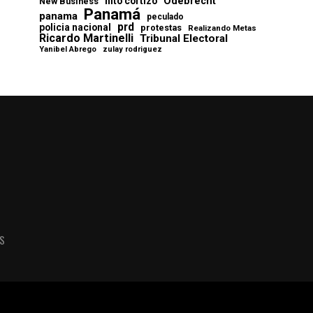
Odebrecht
nito cortizo
New Business
Panamá
panama
peculado
prd
policia nacional
protestas
Realizando Metas
Ricardo Martinelli
Tribunal Electoral
Yanibel Abrego
zulay rodriguez
AS