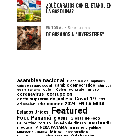
¿QUÉ CARAJOS CON EL ETANOL EN
LA GASOLINA?
EDITORIAL
5 meses atrás
DE GUSANOS A “INVERSORES”
asamblea nacional
Blanqueo de Capitales
cambio democratico
chiriqui
caja de seguro social
contrato minero
colon
cobre panama
Colón
corrupcion
coronavirus
Covid-19
corte suprema de justicia
CSS
elecciones 2024
EN LA MIRA
educacion
Featured
Estados Unidos
Foco Panamá
glosas
Glosas de Foco
martinelli
lavado de dinero
Laurentino Cortizo
meduca
MINERA PANAMA
ministerio publico
Minsa
narcotrafico
Ministerio Público