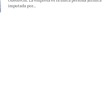
Odebrecht. La empresa es la única persona jurídica
imputada por...