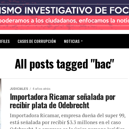
RFILES
CASOS DE CORRUPCIÓN
NOTICIAS
All posts tagged "bac"
JUDICIALES
4 años atrás
Importadora Ricamar señalada por
recibir plata de Odebrecht
Importadora Ricamar, empresa dueña del super 99,
está señalada por recibir $3.3 millones en el caso