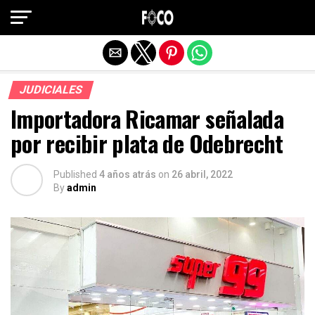
Salir de la versión móvil
JUDICIALES
Importadora Ricamar señalada
por recibir plata de Odebrecht
Published
4 años atrás
on
26 abril, 2022
By
admin