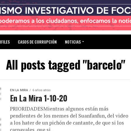
RFILES
CASOS DE CORRUPCIÓN
NOTICIAS
All posts tagged "barcelo"
EN LA MIRA
6 años atrás
En La Mira 1-10-20
PRIORIDADESMientras algunos están más
pendientes de los memes del Suanfanfun, del video
a los hater de un pichón de cantante, de que si los
carnavales, que si...