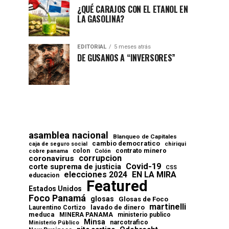
¿QUÉ CARAJOS CON EL ETANOL EN
LA GASOLINA?
EDITORIAL
5 meses atrás
DE GUSANOS A “INVERSORES”
asamblea nacional
Blanqueo de Capitales
cambio democratico
chiriqui
caja de seguro social
contrato minero
colon
cobre panama
Colón
corrupcion
coronavirus
Covid-19
corte suprema de justicia
CSS
elecciones 2024
EN LA MIRA
educacion
Featured
Estados Unidos
Foco Panamá
glosas
Glosas de Foco
martinelli
lavado de dinero
Laurentino Cortizo
meduca
MINERA PANAMA
ministerio publico
Minsa
narcotrafico
Ministerio Público