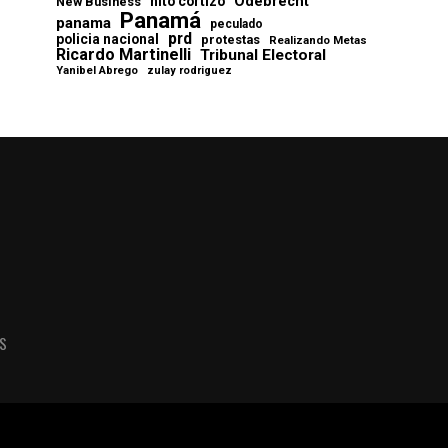
Odebrecht
nito cortizo
New Business
Panamá
panama
peculado
prd
policia nacional
protestas
Realizando Metas
Ricardo Martinelli
Tribunal Electoral
Yanibel Abrego
zulay rodriguez
AS